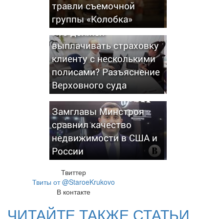
травли съемочной
группы «Колобка»
Кто должен
выплачивать страховку
клиенту с несколькими
полисами? Разъяснение
Верховного суда
Замглавы Минстроя
сравнил качество
недвижимости в США и
России
Твиттер
Твиты от @StaroeKrukovo
В контакте
ЧИТАЙТЕ ТАКЖЕ СТАТЬИ