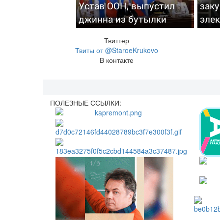
Устав ООН, выпустил
зак
джинна из бутылки
эле
Твиттер
Твиты от @StaroeKrukovo
В контакте
ПОЛЕЗНЫЕ ССЫЛКИ: