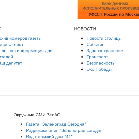
С
НОВОСТИ
рхив номеров газеты
Новости столицы
опрос-ответ
События
олезная информация для
Здравоохранение
ителей
Транспорт
аш депутат
Безопасность
Эхо Победы
Окружные СМИ ЗелАО
Газета "Зеленоград Сегодня"
Радиокомпания "Зеленоград сегодня"
Издательский дом "41"