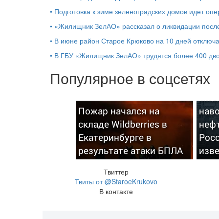
•
Подготовка к зиме зеленоградских домов идет о
•
«Жилищник ЗелАО» рассказал о ликвидации посл
•
В июне район Старое Крюково на 10 дней отключа
•
В ГБУ «Жилищник ЗелАО» трудятся более 400 дв
Популярное в соцсетях
Наз
инос
Пожар начался на
нав
складе Wildberries в
неф
Екатеринбурге в
Росс
результате атаки БПЛА
изв
Твиттер
Твиты от @StaroeKrukovo
В контакте