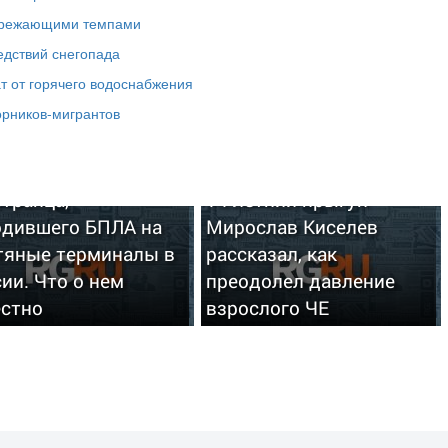
пережающими темпами
едствий снегопада
т от горячего водоснабжения
орников-мигрантов
вано имя
транца,
14-летний прыгун
одившего БПЛА на
Мирослав Киселев
тяные терминалы в
рассказал, как
ии. Что о нем
преодолел давление
естно
взрослого ЧЕ