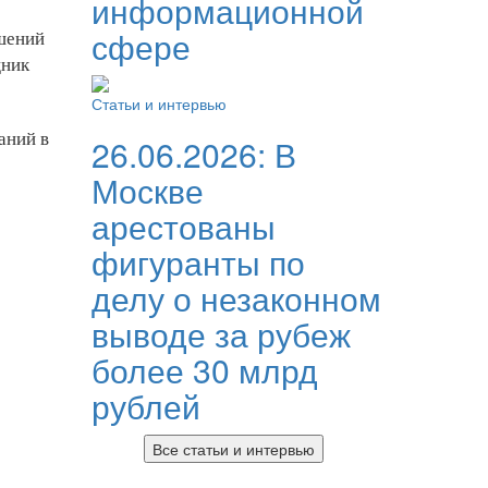
информационной
сфере
ушений
щник
Статьи и интервью
аний в
26.06.2026:
В
Москве
арестованы
фигуранты по
делу о незаконном
выводе за рубеж
более 30 млрд
рублей
Все статьи и интервью