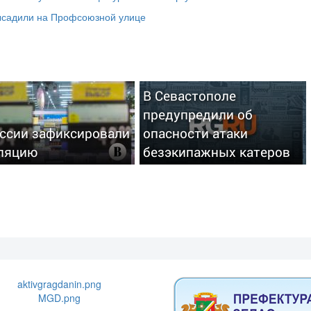
высадили на Профсоюзной улице
В Севастополе
предупредили об
оссии зафиксировали
опасности атаки
ляцию
безэкипажных катеров