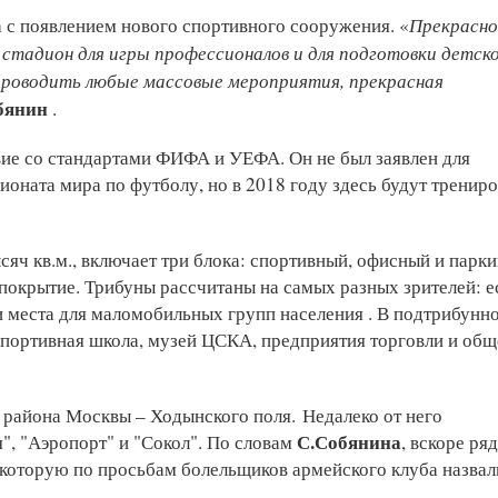
Прекрасно
 с появлением нового спортивного сооружения. «
 стадион для игры профессионалов и для подготовки детско
проводить любые массовые мероприятия, прекрасная
бянин
.
ие со стандартами ФИФА и УЕФА. Он не был заявлен для
оната мира по футболу, но в 2018 году здесь будут трениро
яч кв.м., включает три блока: спортивный, офисный и парки
покрытие. Трибуны рассчитаны на самых разных зрителей: е
и места для маломобильных групп населения . В подтрибунн
спортивная школа, музей ЦСКА, предприятия торговли и общ
 района Москвы – Ходынского поля. Недалеко от него
С.Собянина
, "Аэропорт" и "Сокол". По словам
, вскоре ря
 которую по просьбам болельщиков армейского клуба назвал