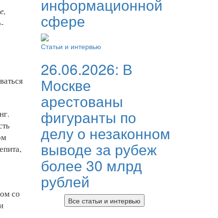
информационной
е,
сфере
-
Статьи и интервью
26.06.2026:
В
Москве
ваться
арестованы
фигуранты по
нг.
сть
делу о незаконном
ом
выводе за рубеж
епита,
более 30 млрд
рублей
дом со
Все статьи и интервью
и