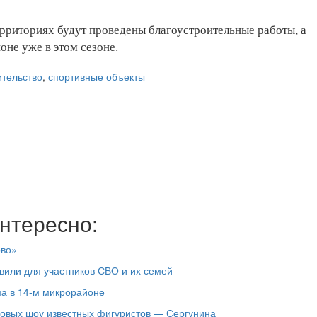
риториях будут проведены благоустроительные работы, а
не уже в этом сезоне.
ительство
,
спортивные объекты
нтересно:
ово»
вили для участников СВО и их семей
ма в 14-м микрорайоне
довых шоу известных фигуристов — Сергунина