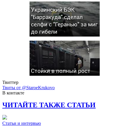
Украинский БЭК
"Барракуда" сделал
селфи с "Геранью" за миг
до гибели
Стойки в полный рост
Твиттер
Твиты от @StaroeKrukovo
В контакте
ЧИТАЙТЕ ТАКЖЕ СТАТЬИ
Статьи и интервью