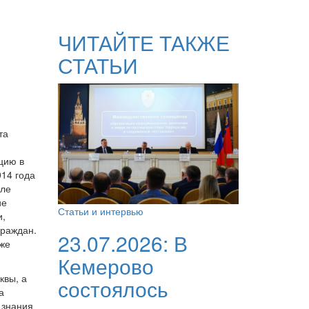
ЧИТАЙТЕ ТАКЖЕ
СТАТЬИ
та
цию в
014 года
сле
ие
Статьи и интервью
и,
граждан.
23.07.2026:
В
кже
Кемерово
квы, а
состоялось
а
 знания