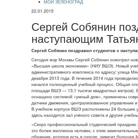
МОЙ ЗЕЛЕНОГРАД
22.01.2015
Сергей Собянин поз
наступающим Татья
Сергей Собянин поздравил студентов с насту
Сегодня мэр Москвы Сергей Собянин осмотрел нов
«Высшая школа экономики» (НИУ ВШЭ). Новый уче
административного комплекса по адресу: улица Мя
декабре 2013 года. В течение 2014 года проводилис
начался полноценный учебный процесс. Общая площ
площади ВШЭ — 13,1 тысячи квадратных метров). В
оснащено системой «умный дом», применены совре
датчики движения, централизованное управление и
В учебном корпусе ВШЭ расположены 24 большие у
здесь находится зал учёного совета и другие учеб
«Скоро профессиональный студенческий праздник —
это более миллиона человек, с этим замечательным 
обучения, которое есть в городе, зависит будущее