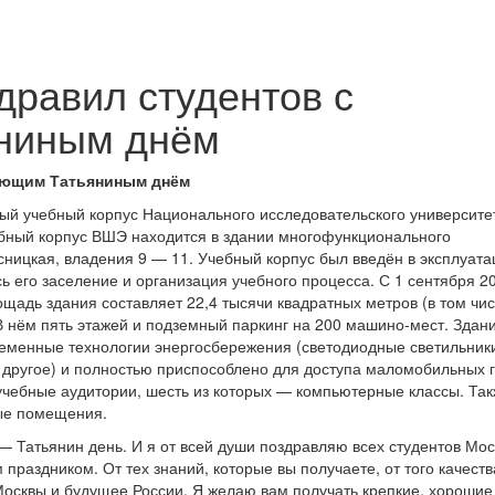
дравил студентов с
ниным днём
пающим Татьяниным днём
ый учебный корпус Национального исследовательского университе
бный корпус ВШЭ находится в здании многофункционального
сницкая, владения 9 — 11. Учебный корпус был введён в эксплуата
ь его заселение и организация учебного процесса. С 1 сентября 2
адь здания составляет 22,4 тысячи квадратных метров (в том чи
 нём пять этажей и подземный паркинг на 200 машино-мест. Здан
менные технологии энергосбережения (светодиодные светильник
 другое) и полностью приспособлено для доступа маломобильных 
чебные аудитории, шесть из которых — компьютерные классы. Та
ные помещения.
 Татьянин день. И я от всей души поздравляю всех студентов Мос
праздником. От тех знаний, которые вы получаете, от того качеств
 Москвы и будущее России. Я желаю вам получать крепкие, хорошие