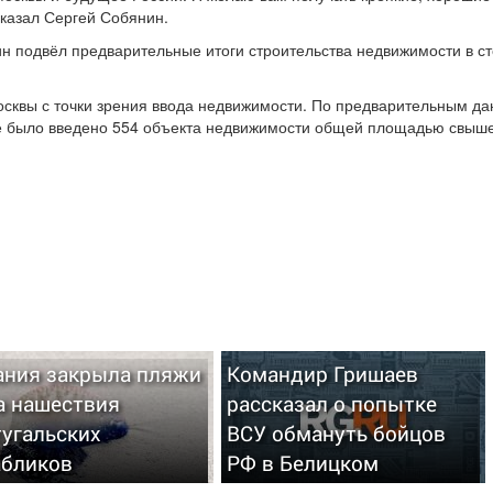
сказал Сергей Собянин.
н подвёл предварительные итоги строительства недвижимости в с
сквы с точки зрения ввода недвижимости. По предварительным да
кве было введено 554 объекта недвижимости общей площадью свыше
ания закрыла пляжи
Командир Гришаев
а нашествия
рассказал о попытке
тугальских
ВСУ обмануть бойцов
абликов
РФ в Белицком