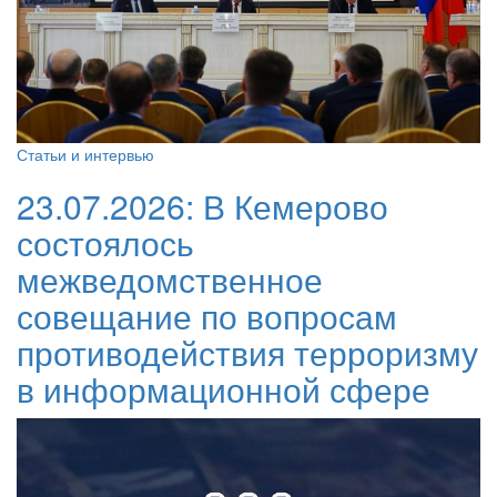
Статьи и интервью
23.07.2026:
В Кемерово
состоялось
межведомственное
совещание по вопросам
противодействия терроризму
в информационной сфере