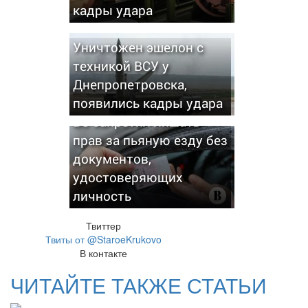
кадры удара
Уничтожен эшелон с
техникой ВСУ у
Днепропетровска,
появились кадры удара
ВС запретил лишать
прав за пьяную езду без
документов,
удостоверяющих
личность
Твиттер
Твиты от @StaroeKrukovo
В контакте
ЧИТАЙТЕ ТАКЖЕ СТАТЬИ