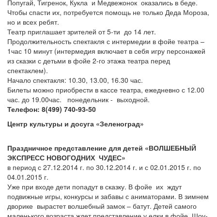
Попугай, Тигренок, Кукла и Медвежонок оказались в беде.
Чтобы спасти их, потребуется помощь не только Деда Мороза,
но и всех ребят.
Театр приглашает зрителей от 5-ти до 14 лет.
Продолжительность спектакля с интермедии в фойе театра –
1час 10 минут (интермедия включает в себя игру персонажей
из сказки с детьми в фойе 2-го этажа театра перед
спектаклем).
Начало спектакля: 10.30, 13.00, 16.30 час.
Билеты можно приобрести в кассе театра, ежедневно с 12.00
час. до 19.00час. понедельник - выходной.
Телефон: 8(499) 740-93-50
Центр культуры и досуга «Зеленоград»
Праздничное представление для детей «ВОЛШЕБНЫЙ
ЭКСПРЕСС НОВОГОДНИХ ЧУДЕС»
в период с 27.12.2014 г. по 30.12.2014 г. и с 02.01.2015 г. по
04.01.2015 г.
Уже при входе дети попадут в сказку. В фойе их ждут
подвижные игры, конкурсы и забавы с аниматорами. В зимнем
дворике вырастет волшебный замок – батут. Детей самого
маленького возраста ждет представление у елки в фойе. Шоу-