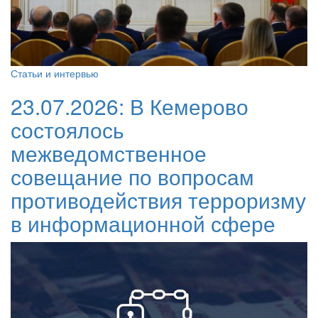
Статьи и интервью
23.07.2026:
В Кемерово
состоялось
межведомственное
совещание по вопросам
противодействия терроризму
в информационной сфере