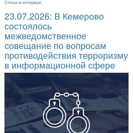
Статьи и интервью
23.07.2026:
В Кемерово
состоялось
межведомственное
совещание по вопросам
противодействия терроризму
в информационной сфере