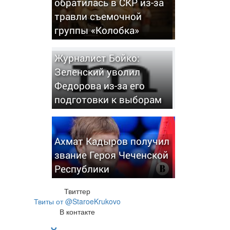
обратилась в СКР из-за
травли съемочной
группы «Колобка»
Журналист Бойко:
Зеленский уволил
Федорова из-за его
подготовки к выборам
Ахмат Кадыров получил
звание Героя Чеченской
Республики
Твиттер
Твиты от @StaroeKrukovo
В контакте