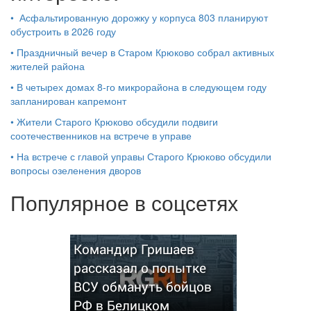
•
Асфальтированную дорожку у корпуса 803 планируют
обустроить в 2026 году
•
Праздничный вечер в Старом Крюково собрал активных
жителей района
•
В четырех домах 8-го микрорайона в следующем году
запланирован капремонт
•
Жители Старого Крюково обсудили подвиги
соотечественников на встрече в управе
•
На встрече с главой управы Старого Крюково обсудили
вопросы озеленения дворов
Популярное в соцсетях
Командир Гришаев
рассказал о попытке
ВСУ обмануть бойцов
РФ в Белицком