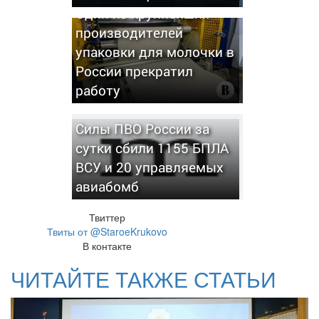
Один из крупнейших
производителей
упаковки для молочки в
России прекратил
работу
Силы ПВО России за
сутки сбили 1155 БПЛА
ВСУ и 20 управляемых
авиабомб
Твиттер
Твиты от @StaroeKrukovo
В контакте
ЧИТАЙТЕ ТАКЖЕ СТАТЬИ