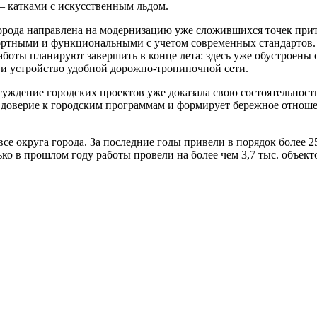
— катками с искусственным льдом.
орода направлена на модернизацию уже сложившихся точек прит
ртными и функциональными с учетом современных стандартов. 
аботы планируют завершить в конце лета: здесь уже обустроены
 и устройство удобной дорожно-тропиночной сети.
уждение городских проектов уже доказала свою состоятельность 
т доверие к городским программам и формирует бережное отно
все округа города. За последние годы привели в порядок более 
ко в прошлом году работы провели на более чем 3,7 тыс. объект