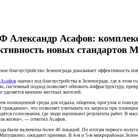
 Александр Асафов: комплекс
ективность новых стандартов 
р
Асафов
оценил ход благоустройства в Зеленограде, где в этом г
ию, системный подход позволяет обновить инфраструктуру, пре
ие уделяется мнению местных жителей.
нием полноценной среды для отдыха, общения, прогулок и повс
й гражданин», что позволяет учитывать их запросы при планиро
одятся голосования, где люди оценивают результаты работ. В 
для жизни», — отметил Асафов.
года были включены более 40 локаций. По итогам первого полуг
в Матушкино, ожидают приемки. В 4-м и 5-м микрорайонах Зеле