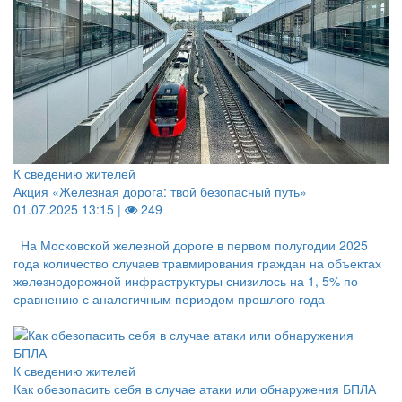
К сведению жителей
Акция «Железная дорога: твой безопасный путь»
01.07.2025 13:15 |
249
На Московской железной дороге в первом полугодии 2025
года количество случаев травмирования граждан на объектах
железнодорожной инфраструктуры снизилось на 1, 5% по
сравнению с аналогичным периодом прошлого года
К сведению жителей
Как обезопасить себя в случае атаки или обнаружения БПЛА